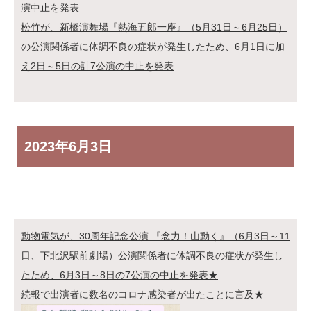
演中止を発表
松竹が、新橋演舞場『熱海五郎一座』（5月31日～6月25日）
の公演関係者に体調不良の症状が発生したため、6月1日に加
え2日～5日の計7公演の中止を発表
2023年
6月3日
動物電気が、30周年記念公演 『念力！山動く』（6月3日～11
日、下北沢駅前劇場）公演関係者に体調不良の症状が発生し
たため、6月3日～8日の7公演の中止を発表★
続報で出演者に数名のコロナ感染者が出たことに言及★