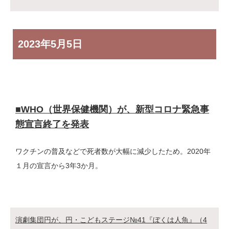
2023年
5月5日
■WHO（世界保健機関）が、新型コロナ緊急事
態宣言終了を発表
ワクチンの普及などで死者数が大幅に減少したため。2020年
１月の宣言から3年3か月。
演劇集団円が、円・こどもステージ№41『ぼくは人魚』（4