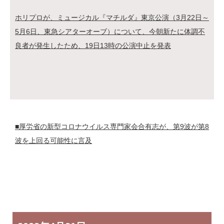
ホリプロが、ミュージカル『マチルダ』東京公演（3月22日～
5月6日、東急シアターオーブ）について、今朝新たに体調不
良者が発生したため、19日13時の公演中止を発表
■厚労省の新型コロナウイルス専門家会合有志が、第9波が第8
波を上回る可能性に言及