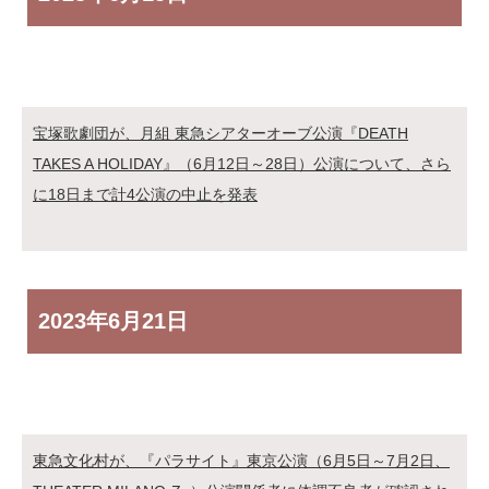
宝塚歌劇団が、月組 東急シアターオーブ公演『DEATH
TAKES A HOLIDAY』（6月12日～28日）公演について、さら
に18日まで計4公演の中止を発表
2023年
6月21日
東急文化村が、『パラサイト』東京公演（6月5日～7月2日、