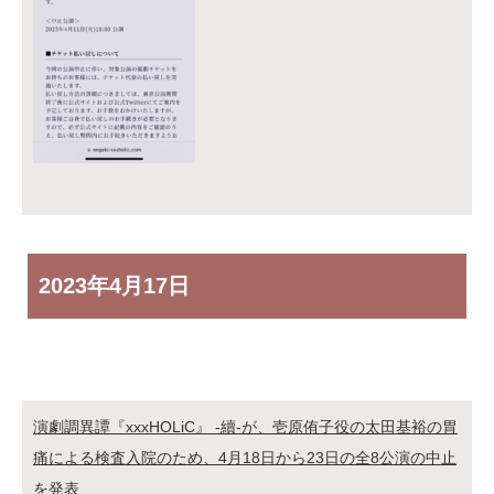
2023年
4月17日
演劇調異譚『xxxHOLiC』 -續-が、壱原侑子役の太田基裕の胃
痛による検査入院のため、4月18日から23日の全8公演の中止
を発表