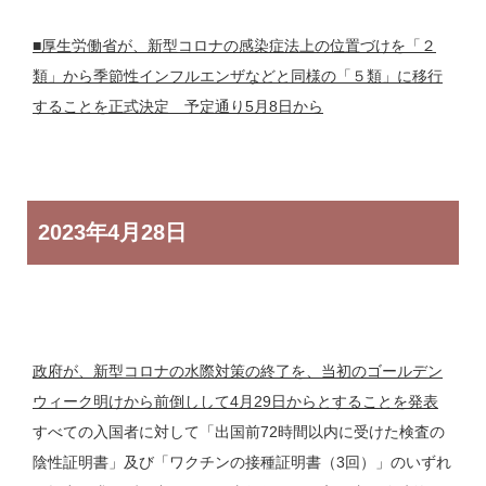
■厚生労働省が、新型コロナの感染症法上の位置づけを「２
類」から季節性インフルエンザなどと同様の「５類」に移行
することを正式決定 予定通り5月8日から
2023年
4月28日
政府が、新型コロナの水際対策の終了を、当初のゴールデン
ウィーク明けから前倒しして4月29日からとすることを発表
すべての入国者に対して「出国前72時間以内に受けた検査の
陰性証明書」及び「ワクチンの接種証明書（3回）」のいずれ