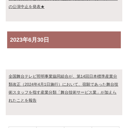
の公演中止を発表★
2023年
6月30日
全国舞台テレビ照明事業協同組合が、第14回日本標準産業分
類改正（2024年4月1日施行）において、宿願であった舞台技
術スタッフを指す産業分類「舞台技術サービス業」が加えら
れたことを報告