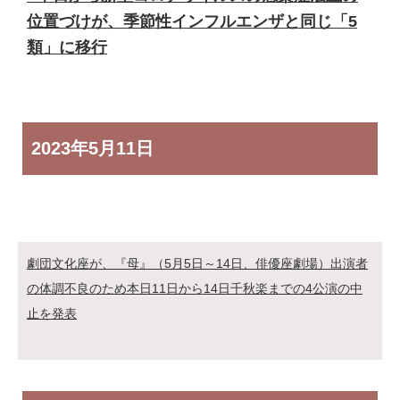
位置づけが、季節性インフルエンザと同じ「5
類」に移行
2023年
5月11日
劇団文化座が、『母』（5月5日～14日、俳優座劇場）出演者
の体調不良のため本日11日から14日千秋楽までの4公演の中
止を発表