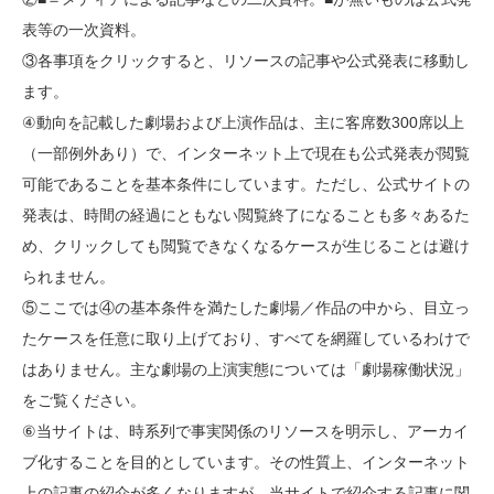
表等の一次資料。
③各事項をクリックすると、リソースの記事や公式発表に移動し
ます。
④動向を記載した劇場および上演作品は、主に客席数300席以上
（一部例外あり）で、インターネット上で現在も公式発表が閲覧
可能であることを基本条件にしています。ただし、公式サイトの
発表は、時間の経過にともない閲覧終了になることも多々あるた
め、クリックしても閲覧できなくなるケースが生じることは避け
られません。
⑤ここでは④の基本条件を満たした劇場／作品の中から、目立っ
たケースを任意に取り上げており、すべてを網羅しているわけで
はありません。主な劇場の上演実態については「劇場稼働状況」
をご覧ください。
⑥当サイトは、時系列で事実関係のリソースを明示し、アーカイ
ブ化することを目的としています。その性質上、インターネット
上の記事の紹介が多くなりますが、当サイトで紹介する記事に関