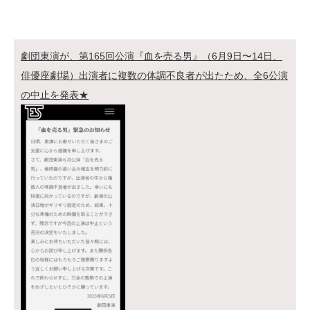
劇団東演が、第165回公演『血を売る男』（6月9日〜14日、
俳優座劇場）出演者に複数の体調不良者が出たため、全6公演
の中止を発表★