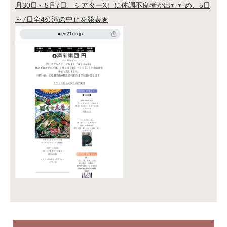
月30日～5月7日、シアターX）に体調不良者が出たため、5日
～7日全4公演の中止を発表★