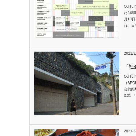
OUTL
た2週
月10
れ、日
2021/3
「社
OUTL
（SE
会的距離
3.21 
2021/3