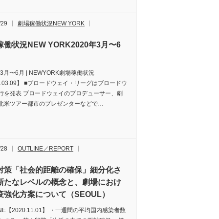
/29
劇場稼働状況NEW YORK
働状況NEW YORK2020年3月〜6
年3月〜6月 | NEWYORK劇場稼働状況
0.03.09】 ■ブロードウェイ・リーグはブロードウ
行を発表 ブロードウェイのプロデューサー、劇
北米ツアー都市のプレゼンターなどで…
/28
OUTLINE／REPORT
対策「社会的距離の確保」細分化さ
新たなレベルの概念と、劇場におけ
疫強化方案について（SEOUL）
INE【2020.11.01】 ・一週間の平均国内感染者数