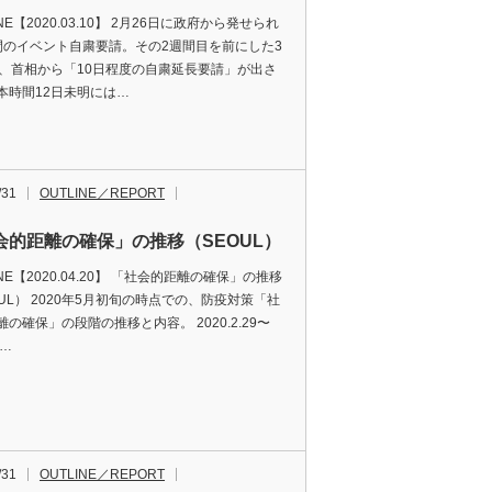
INE【2020.03.10】 2月26日に政府から発せられ
間のイベント自粛要請。その2週間目を前にした3
日、首相から「10日程度の自粛延長要請」が出さ
本時間12日未明には…
/31
OUTLINE／REPORT
会的距離の確保」の推移（SEOUL）
INE【2020.04.20】 「社会的距離の確保」の推移
OUL） 2020年5月初旬の時点での、防疫対策「社
の確保」の段階の推移と内容。 2020.2.29〜
「…
/31
OUTLINE／REPORT