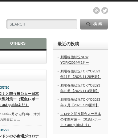
OTHERS
最近の投稿
劇場稼働状況NEW
YORK2024年1月〜
劇場稼働状況TOKYO2023
年11月【2023.11.28更新】
劇場稼働状況TOKYO2023
3/7/20
年10月【2023.11.4更新】
ロナと闘う舞台人ー日本
水際対策ー（緊急レポー
劇場稼働状況TOKYO2023
act guideより）
年７月【2023.7.20更新】
コロナと闘う舞台人ー日本
2020年2月から約3年、海外
の水際対策ー（緊急レポー
の来日に大…
ト：act guideより）
3/5/22
ンドンの小劇場がコロナ