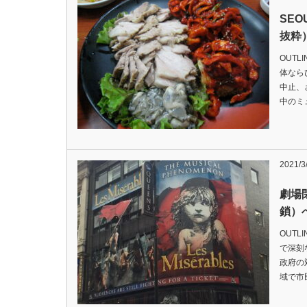
SE
抜粋
OUTL
体なら
中止、
中のミ
2021/3
劇場
鎖）へ
OUTL
で深刻
政府の
域で市