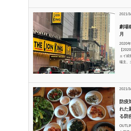
2021/3
劇場稼
月
2020
【202
ェイ続
場主、
2021/3
防疫
れた
る防
OUTL