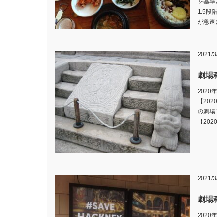
を基準
1.5
が急速
2021/3
劇場稼
2020
【202
の劇場
【202
2021/3
劇場稼
2020