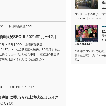
禍
（
ロンドン南部のサザックに
OUTLINE【2023.05.22】 
/31
劇場稼働状況SEOUL
202
1
モ
働状況SEOUL2021年1月〜12月
タビ
Season14より
年1月〜12月 | SEOUL劇場稼働状況
1.01.17】 ■「社会的距離の確保」2.5段階さらに
2006年にロンドンで初演
延長にミュージカルまた中断 一部施設の集合禁
京でも上演された『トゥモ
営制限は緩和されたのに公演界の“2…
画…
/31
OUTLINE／REPORT
者判断に委ねられ上演状況はカオス
OKYO）