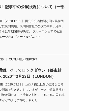
OUL 記事中の公演状況について（一部
）
INE【2020.12.09】 国公立公演機関と国立芸術団
びに民間劇場、民間制作社の公演の中断、延期、
さらに早期閉幕が決定。 ブルースクェアで公演
ュージカル『ノートルダム・ド…
/30
OUTLINE／REPORT
閉鎖、そしてロックダウン（都市封
 2020年3月23日（LONDON）
INE【2020.03.23】 コロナ禍は世界の至るところ
な問題を引き起こしているが、一方で感染状況や
対策は国によって千差万別だ。それぞれの国や地
民がどのように感じ、暮らし…