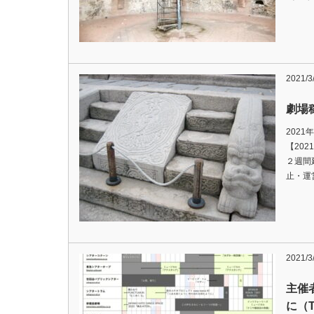
2021/3
劇場稼
2021
【202
２週間
止・運
2021/3
主催
に（T