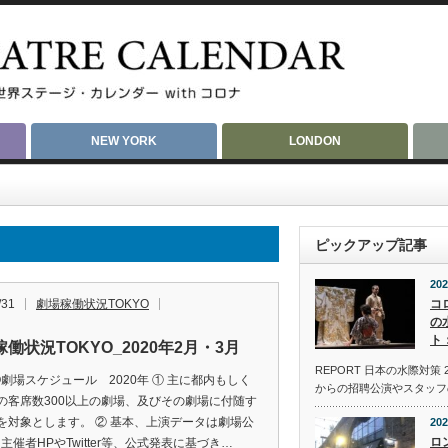
NEW YORK
LONDON
ピックアップ記事
202
/31
劇場稼働状況TOKYO
コ
の
ト：
働状況TOKYO_2020年2月・3月
REPORT 日本の水際対策 
YO劇場スケジュール 2020年 ① 主に都内もしく
からの招聘公演やスタッフ
の客席数300以上の劇場、及びその劇場に付随す
を対象とします。 ② 基本、上演データは劇場公
202
ロ
主催者HPやTwitter等、公式発表に基づき…