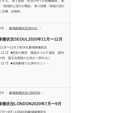
とする。 第１段階「生活の中での距離確保」 第
段階「地域的な流行が開始」 第２段階「地域の流行
に伝播、全国的…
/28
劇場稼働状況SEOUL
働状況SEOUL2020年11月〜12月
年11月〜12月 | SEOUL劇場稼働状況
0.12.1】 ■芸術の殿堂 職員がコロナ感染 国内
で初 国立合唱団の公演が一部中止に
0.12.7】 ■貞洞劇場で公演中のソン・…
/24
劇場稼働状況LONDON
働状況LONDON2020年7月〜9月
年7月〜9月 | LONDON劇場稼働状況