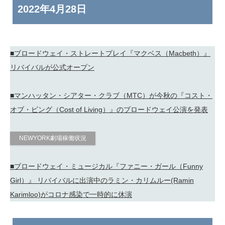
2022年
4月28日
■ブロードウェイ・ストレートプレイ『マクベス（Macbeth）』
リバイバルが公式オープン
■マンハッタン・シアター・クラブ（MTC）が今秋の『コスト・
オブ・ビング（Cost of Living）』のブロードウェイ公演を発表
NEWYORK劇場稼働状況
■ブロードウェイ・ミュージカル『ファニー・ガール（Funny
Girl）』 リバイバルに出演中のラミン・カリムルー(Ramin
Karimloo)がコロナ感染で一時的に休演