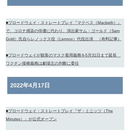
■ブロードウェイ・ストレートプレイ『マクベス（Macbeth）』
で、コロナ感染の俳優に代わり、演出家サム・ゴールド（Sam
Gold）氏自らレノックス役（Lennox）代役出演 （有料記事）
■ブロードウェイが観客のマスク着用義務を5月31日まで延長
ワクチン接種義務は劇場主の判断に委任
2022年
4月17日
■ブロードウェイ・ストレートプレイ『ザ・ミニッツ（The
Minutes）』が公式オープン