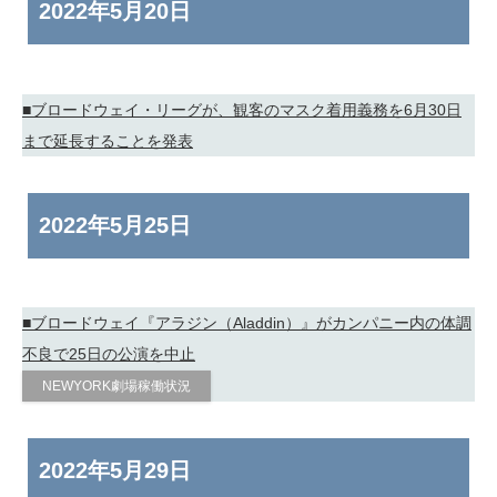
2022年
5月20日
■ブロードウェイ・リーグが、観客のマスク着用義務を6月30日
まで延長することを発表
2022年
5月25日
■ブロードウェイ『アラジン（Aladdin）』がカンパニー内の体調
不良で25日の公演を中止
NEWYORK劇場稼働状況
2022年
5月29日