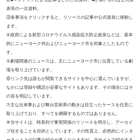
表等の一次資料。
③各事項をクリックすると、リソースの記事や公式発表に移動し
ます。
④政府による新型コロナウイルス感染拡大防止政策などは、基本
的にニューヨーク州およびニューヨーク市を対象としたもので
す。
⑤劇場関連のニュースは、主にニューヨーク市に位置している劇
場を取り上げています。
⑥リンク先は誰もが閲覧できるサイトを中心に選んでいますが、
なかには登録や購読が必要なサイトもあります。その場合にはそ
の旨を明記しています。
⑦主な出来事および舞台芸術界の動きは目立ったケースを任意に
取り上げており、すべてを網羅するものではありません。
⑧当サイトは、時系列で事実関係のリソースを明示し、アーカイ
ブ化することを目的としています。その性質上、必然的にインタ
ーネット上の記事の紹介が多くなりますが、当サイトで紹介する