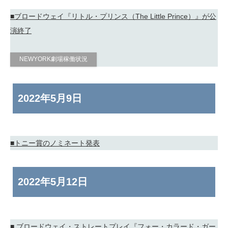
■ブロードウェイ『リトル・プリンス（The Little Prince）』が公
演終了
NEWYORK劇場稼働状況
2022年
5月9日
■トニー賞のノミネート発表
2022年
5月12日
■ ブロードウェイ・ストレートプレイ『フォー・カラード・ガー