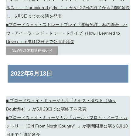
ルズ……（for colored girls...）』が5月22日の終了から2週間延長
し、6月5日までの公演を発表
■ブロードウェイ・ストレートプレイ『運転免許、私の場合 ハ
ウ・アイ・ラーンド・トゥー・ドライブ（How I Learned to
Drive）』が6月12日まで公演を延長
NEWYORK劇場稼働状況
2022年
5月13日
■ ブロードウェイ・ミュージカル『ミセス・ダウト（Mrs.
Doubtfire）』が5月29日で公演終了を発表
■ブロードウェイ・ミュージカル『ガール・フロム・ノース・カ
ントリー（Girl From North Country）』が期間限定公演を6月19
日まで１週間延長