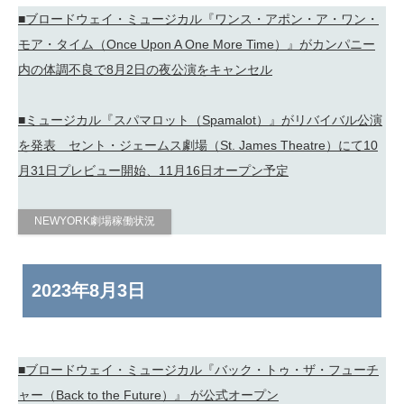
■ブロードウェイ・ミュージカル『ワンス・アポン・ア・ワン・
モア・タイム（Once Upon A One More Time）』がカンパニー
内の体調不良で8月2日の夜公演をキャンセル
■ミュージカル『スパマロット（Spamalot）』がリバイバル公演
を発表 セント・ジェームス劇場（St. James Theatre）にて10
月31日プレビュー開始、11月16日オープン予定
NEWYORK劇場稼働状況
2023年
8月3日
■ブロードウェイ・ミュージカル『バック・トゥ・ザ・フューチ
ャー（Back to the Future）』 が公式オープン