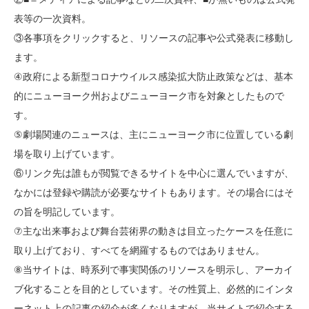
表等の一次資料。
③各事項をクリックすると、リソースの記事や公式発表に移動し
ます。
④政府による新型コロナウイルス感染拡大防止政策などは、基本
的にニューヨーク州およびニューヨーク市を対象としたもので
す。
⑤劇場関連のニュースは、主にニューヨーク市に位置している劇
場を取り上げています。
⑥リンク先は誰もが閲覧できるサイトを中心に選んでいますが、
なかには登録や購読が必要なサイトもあります。その場合にはそ
の旨を明記しています。
⑦主な出来事および舞台芸術界の動きは目立ったケースを任意に
取り上げており、すべてを網羅するものではありません。
⑧当サイトは、時系列で事実関係のリソースを明示し、アーカイ
ブ化することを目的としています。その性質上、必然的にインタ
ーネット上の記事の紹介が多くなりますが、当サイトで紹介する