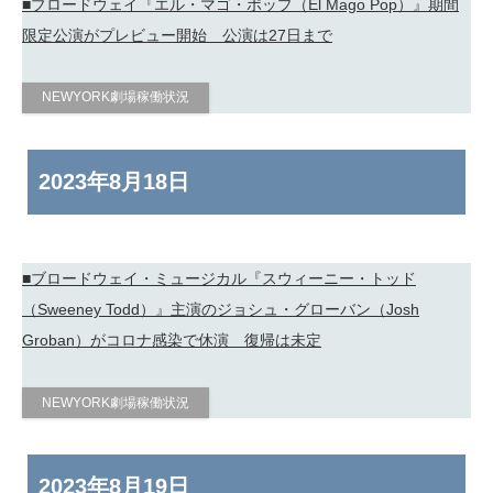
■ブロードウェイ『エル・マゴ・ポップ（El Mago Pop）』期間
限定公演がプレビュー開始 公演は27日まで
NEWYORK劇場稼働状況
2023年
8月18日
■ブロードウェイ・ミュージカル『スウィーニー・トッド
（Sweeney Todd）』主演のジョシュ・グローバン（Josh
Groban）がコロナ感染で休演 復帰は未定
NEWYORK劇場稼働状況
2023年
8月19日