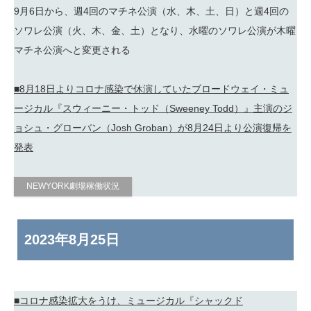
9月6日から、週4回のマチネ公演（水、木、土、日）と週4回の
ソワレ公演（火、木、金、土）となり、水曜のソワレ公演が木曜
マチネ公演へと変更される
■8月18日よりコロナ感染で休演していたブロードウェイ・ミュ
ージカル『スウィーニー・トッド（Sweeney Todd）』主演のジ
ョシュ・グローバン（Josh Groban）が8月24日より公演復帰を
発表
NEWYORK劇場稼働状況
2023年
8月25日
■コロナ感染拡大をうけ、ミュージカル『シャックド