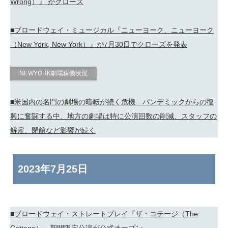
Wrong）』 がクローズ
■ブロードウェイ・ミュージカル『ニューヨーク、ニューヨーク
（New York, New York）』が7月30日でクローズを発表
NEWYORK劇場稼働状況
■米国内の名門の劇場の暗転が続く危機 パンデミックからの復
興に奮闘する中、地方の劇場は特に公演回数の削減、スタッフの
解雇、閉館など影響が続く
2023年
7月25日
■ブロードウェイ・ストレートプレイ『ザ・コテージ（The