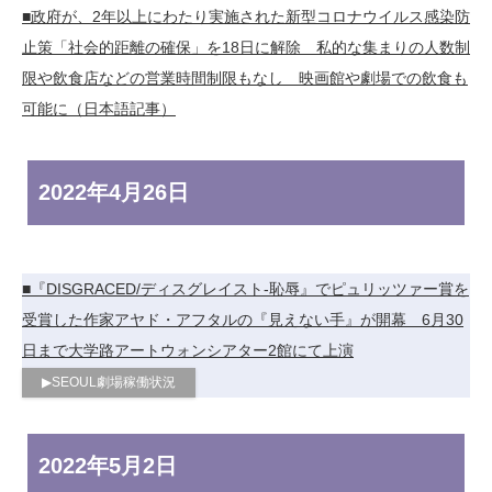
■政府が、2年以上にわたり実施された新型コロナウイルス感染防
止策「社会的距離の確保」を18日に解除 私的な集まりの人数制
限や飲食店などの営業時間制限もなし 映画館や劇場での飲食も
可能に（日本語記事）
2022年
4月26日
■『DISGRACED/ディスグレイスト-恥辱』でピュリッツァー賞を
受賞した作家アヤド・アフタルの『見えない手』が開幕 6月30
日まで大学路アートウォンシアター2館にて上演
▶︎SEOUL劇場稼働状況
2022年
5月2日