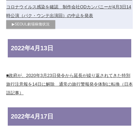
コロナウイルス感染を確認 制作会社ODカンパニーが4月3日14
時公演（パク・ウンテ出演回）の中止を発表
▶︎SEOUL劇場稼働状況
2022年
4月13日
■政府が、2020年3月23日発令から延長が繰り返されてきた特別
旅行注意報を14日に解除 通常の旅行警報発令体制に転換（日本
語記事）
2022年
4月17日