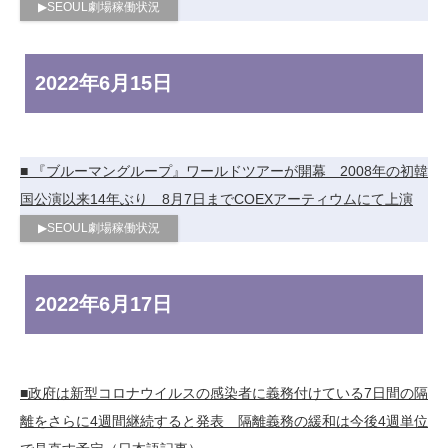
▶︎SEOUL劇場稼働状況
2022年
6月15日
■ 『ブルーマングループ』ワールドツアーが開幕 2008年の初韓
国公演以来14年ぶり 8月7日までCOEXアーティウムにて上演
▶︎SEOUL劇場稼働状況
2022年
6月17日
■政府は新型コロナウイルスの感染者に義務付けている7日間の隔
離をさらに4週間継続すると発表 隔離義務の緩和は今後4週単位