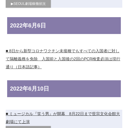
▶︎SEOUL劇場稼働状況
2022年
6月6日
■ 8日から新型コロナワクチン未接種でもすべての入国者に対し
て隔離義務を免除 入国前と入国後の2回のPCR検査必須は現行
通り（日本語記事）
2022年
6月10日
■ ミュージカル『笑う男』が開幕 8月22日まで世宗文化会館大
劇場にて上演