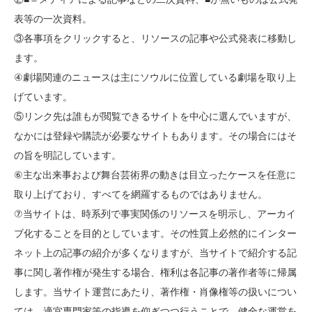
表等の一次資料。
③各事項をクリックすると、リソースの記事や公式発表に移動し
ます。
④劇場関連のニュースは主にソウルに位置している劇場を取り上
げています。
⑤リンク先は誰もが閲覧できるサイトを中心に選んでいますが、
なかには登録や購読が必要なサイトもあります。その場合にはそ
の旨を明記しています。
⑥主な出来事および舞台芸術界の動きは目立ったケースを任意に
取り上げており、すべてを網羅するものではありません。
⑦当サイトは、時系列で事実関係のリソースを明示し、アーカイ
ブ化することを目的としています。その性質上必然的にインター
ネット上の記事の紹介が多くなりますが、当サイトで紹介する記
事に関し著作権が発生する場合、権利は各記事の著作者等に帰属
します。当サイト運営にあたり、著作権・肖像権等の扱いについ
ては、適宜専門家等の指導を仰ぎつつ行うことで、健全な運営を