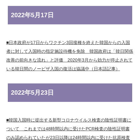
2022年
5月17日
■日本政府が17日からワクチン3回接種を終えた韓国からの入国
者に対して入国時の指定施設待機を免除 韓国政府は「韓日関係
改善の前向きな流れ」と評価 2020年3月から効力が停止されて
いる韓日間のノービザ入国の復活は協議中（日本語記事）
2022年
5月23日
■韓国入国時に提出する新型コロナウイルス検査の陰性証明書に
ついて これまでは48時間以内に受けたPCR検査の陰性証明書
のみ認められていたが23日以降は24時間以内に受けた抗原検査