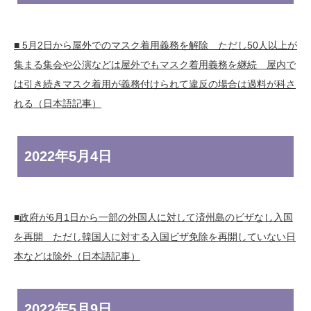
■ 5月2日から屋外でのマスク着用義務を解除 ただし50人以上が
集まる集会や公演などは屋外でもマスク着用義務を継続 屋内で
は引き続きマスク着用が義務付けられて違反の場合は過料が科さ
れる（日本語記事）
2022年
5月4日
■政府が6月1日から一部の外国人に対して済州島のビザなし入国
を再開 ただし韓国人に対する入国ビザ免除を再開していない日
本などは除外（日本語記事）
2022年
5月9日