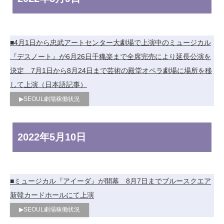
■4月1日から忠武アートセンター大劇場で上演中のミュージカル
『デスノート』が6月26日千穐楽まで全席完売により延長公演を
決定 7月1日から8月24日まで芸術の殿堂オペラ劇場に場所を移
して上演（日本語記事）
▶︎SEOUL劇場稼働状況
2022年
5月10日
■ミュージカル『アイーダ』が開幕 8月7日までブルースクエア
新韓カードホールにて上演
▶︎SEOUL劇場稼働状況