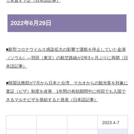
で見直す予定（日本語記事）
2022年
6月29日
■新型コロナウイルス感染拡大の影響で運航を停止していた金浦
（ソウル）―羽田（東京）の航空路線が2年3ヶ月ぶりに再開（日
本語記事）
■韓国法務部が7月から日本と台湾、マカオからの観光客を対象に
査証（ビザ）制度を改善 1年間の有効期間中に何回でも入国で
きるマルチビザを発給すると発表（日本語記事）
2023.4-7