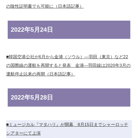
の陰性証明書でも可能に（日本語記事）
2022年
5月24日
■韓国空港公社が6月から金浦（ソウル）―羽田（東京）など22
の国際線の運航を再開すると発表 金浦―羽田線は2020年3月の
運航停止以来の再開（日本語記事）
2022年
5月28日
■ミュージカル『マタハリ』が開幕 8月15日までシャーロッテ
シアターにて上演