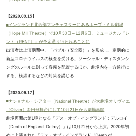
【2020.09.15】
■イングランド北西部マンチェスターにあるホープ・ミル劇場
（Hope Mill Theatre）で10月30日～12月6日、ミュージカル『レ
ント（RENT）』が予定通り行われることに
出演者は上演期間中、「バブル（安全圏）」を形成し、定期的に
新型コロナウイルスの検査を受ける。ソーシャル・ディスタンシ
ングのルールに則って客席を配置するほか、劇場内を一方通行に
する、検温するなどの対策を講じる
【2020.09.17】
■ナショナル・シアター（National Theatre）が大劇場オリヴィエ
（Olivier）を円形舞台にして10月21日から劇場再開
劇場再開の第1弾となる『デス・オブ・イングランド：デルロイ
（Death of England: Delroy）』は10月21日から上演。2020年初
めに上演された『デス・オブ・イングランド（Death of