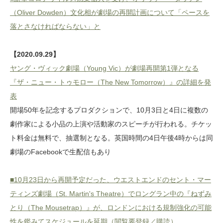
（Oliver Dowden）文化相が劇場の再開計画について「ペースを
落とさなければならない」と
【2020.09.29】
ヤング・ヴィック劇場（Young Vic）が劇場再開第1弾となる
『ザ・ニュー・トゥモロー（The New Tomorrow）』の詳細を発
表
開場50年を記念するプロダクションで、10月3日と4日に複数の
劇作家による小品の上演や活動家のスピーチが行われる。チケッ
ト料金は無料で、抽選制となる。英国時間の4日午後4時からは同
劇場のFacebookで生配信もあり
■10月23日から再開予定だった、ウエストエンドのセント・マー
ティンズ劇場（St. Martin's Theatre）でロングラン中の『ねずみ
とり（The Mousetrap）』が、ロンドンにおける規制強化の可能
性を鑑みてスケジュールを延期（閲覧要登録／購読）