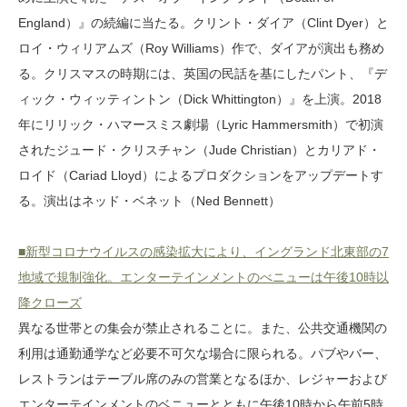
England）』の続編に当たる。クリント・ダイア（Clint Dyer）と
ロイ・ウィリアムズ（Roy Williams）作で、ダイアが演出も務め
る。クリスマスの時期には、英国の民話を基にしたパント、『デ
ィック・ウィッティントン（Dick Whittington）』を上演。2018
年にリリック・ハマースミス劇場（Lyric Hammersmith）で初演
されたジュード・クリスチャン（Jude Christian）とカリアド・
ロイド（Cariad Lloyd）によるプロダクションをアップデートす
る。演出はネッド・ベネット（Ned Bennett）
■新型コロナウイルスの感染拡大により、イングランド北東部の7
地域で規制強化。エンターテインメントのべニューは午後10時以
降クローズ
異なる世帯との集会が禁止されることに。また、公共交通機関の
利用は通勤通学など必要不可欠な場合に限られる。パブやバー、
レストランはテーブル席のみの営業となるほか、レジャーおよび
エンターテインメントのベニューとともに午後10時から午前5時