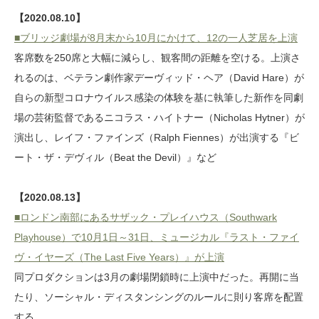
【2020.08.10】
■ブリッジ劇場が8月末から10月にかけて、12の一人芝居を上演
客席数を250席と大幅に減らし、観客間の距離を空ける。上演さ
れるのは、ベテラン劇作家デーヴィッド・ヘア（David Hare）が
自らの新型コロナウイルス感染の体験を基に執筆した新作を同劇
場の芸術監督であるニコラス・ハイトナー（Nicholas Hytner）が
演出し、レイフ・ファインズ（Ralph Fiennes）が出演する『ビ
ート・ザ・デヴィル（Beat the Devil）』など
【2020.08.13】
■ロンドン南部にあるサザック・プレイハウス（Southwark
Playhouse）で10月1日～31日、ミュージカル『ラスト・ファイ
ヴ・イヤーズ（The Last Five Years）』が上演
同プロダクションは3月の劇場閉鎖時に上演中だった。再開に当
たり、ソーシャル・ディスタンシングのルールに則り客席を配置
する