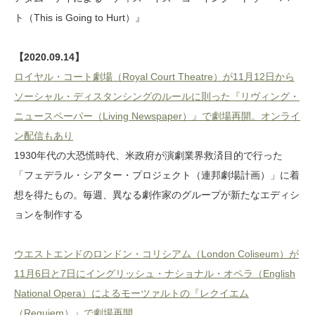
ト（This is Going to Hurt）』
【2020.09.14】
ロイヤル・コート劇場（Royal Court Theatre）が11月12日から
ソーシャル・ディスタンシングのルールに則った『リヴィング・
ニュースペーパー（Living Newspaper）』で劇場再開。オンライ
ン配信もあり
1930年代の大恐慌時代、米政府が演劇業界救済目的で行った
「フェデラル・シアター・プロジェクト（連邦劇場計画）」に着
想を得たもの。毎週、異なる劇作家のグループが新たなエディシ
ョンを制作する
ウエストエンドのロンドン・コリシアム（London Coliseum）が
11月6日と7日にイングリッシュ・ナショナル・オペラ（English
National Opera）によるモーツァルトの『レクイエム
（Requiem）』で劇場再開