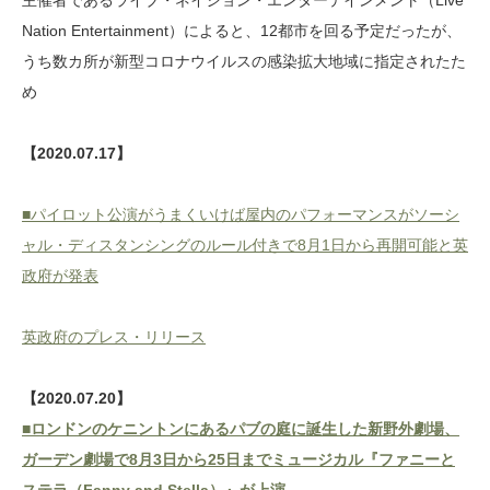
主催者であるライブ・ネイション・エンターテインメント（Live
Nation Entertainment）によると、12都市を回る予定だったが、
うち数カ所が新型コロナウイルスの感染拡大地域に指定されたた
め
【2020.07.17】
■パイロット公演がうまくいけば屋内のパフォーマンスがソーシ
ャル・ディスタンシングのルール付きで8月1日から再開可能と英
政府が発表
英政府のプレス・リリース
【2020.07.20】
■ロンドンのケニントンにあるパブの庭に誕生した新野外劇場、
ガーデン劇場で8月3日から25日までミュージカル『ファニーと