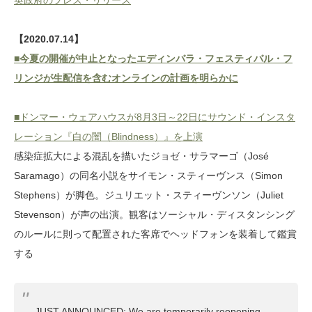
英政府のプレス・リリース
【2020.07.14】
■今夏の開催が中止となったエディンバラ・フェスティバル・フ
リンジが生配信を含むオンラインの計画を明らかに
■ドンマー・ウェアハウスが8月3日～22日にサウンド・インスタ
レーション『白の闇（Blindness）』を上演
感染症拡大による混乱を描いたジョゼ・サラマーゴ（José
Saramago）の同名小説をサイモン・スティーヴンス（Simon
Stephens）が脚色。ジュリエット・スティーヴンソン（Juliet
Stevenson）が声の出演。観客はソーシャル・ディスタンシング
のルールに則って配置された客席でヘッドフォンを装着して鑑賞
する
JUST ANNOUNCED: We are temporarily reopening