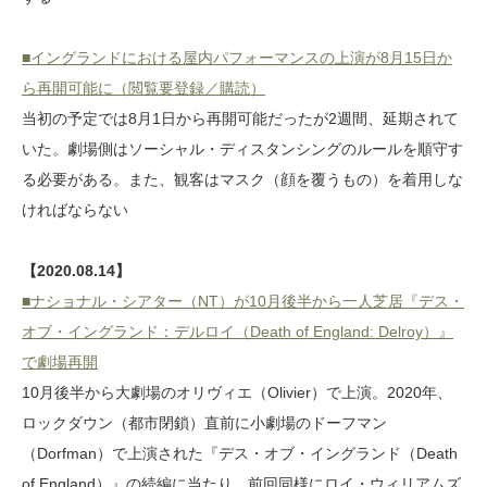
■イングランドにおける屋内パフォーマンスの上演が8月15日か
ら再開可能に（閲覧要登録／購読）
当初の予定では8月1日から再開可能だったが2週間、延期されて
いた。劇場側はソーシャル・ディスタンシングのルールを順守す
る必要がある。また、観客はマスク（顔を覆うもの）を着用しな
ければならない
【2020.08.14】
■ナショナル・シアター（NT）が10月後半から一人芝居『デス・
オブ・イングランド：デルロイ（Death of England: Delroy）』
で劇場再開
10月後半から大劇場のオリヴィエ（Olivier）で上演。2020年、
ロックダウン（都市閉鎖）直前に小劇場のドーフマン
（Dorfman）で上演された『デス・オブ・イングランド（Death
of England）』の続編に当たり、前回同様にロイ・ウィリアムズ