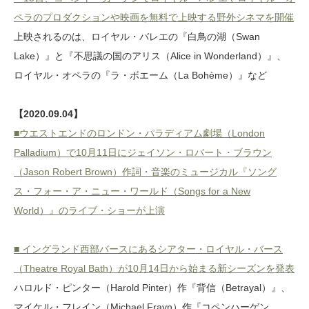
ペラのプロダクションや映画を無料で上映する野外シネマを開催
上映されるのは、ロイヤル・バレエの『白鳥の湖（Swan
Lake）』と『不思議の国のアリス（Alice in Wonderland）』、
ロイヤル・オペラの『ラ・ボエーム（La Bohème）』など
【2020.09.04】
■ウエストエンドのロンドン・パラディアム劇場（London
Palladium）で10月11日にジェイソン・ロバート・ブラウン
（Jason Robert Brown）作詞・音楽のミュージカル『ソング
ス・フォー・ア・ニュー・ワールド（Songs for a New
World）』のライブ・ショーが上演
■ イングランド西部バースにあるシアター・ロイヤル・バース
（Theatre Royal Bath）が10月14日から始まる新シーズンを発表
ハロルド・ピンター（Harold Pinter）作『背信（Betrayal）』、
マイケル・フレイン（Michael Frayn）作『コペンハーゲン