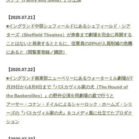
ステラ（Fanny and Stella）』が上演
【2020.07.21】
■イングランド中部シェフィールドにあるシェフィールド・シア
ターズ（Sheffield Theatres）が来春まで劇場を完全に再開する
ことはないと発表するとともに、従業員の29%が人員削減の危機
にあると（閲覧要登録／購読）
【2020.07.22】
■イングランド南東部ニューベリーにあるウォーターミル劇場が7
月29日から8月8日まで『バスカヴィル家の犬（The Hound of
the Baskervilles）』の野外公演を同劇場の庭で行うと
アーサー・コナン・ドイルによるシャーロック・ホームズ・シリ
ーズの『バスカヴィル家の犬』をコメディ風に仕立てたプロダク
ション