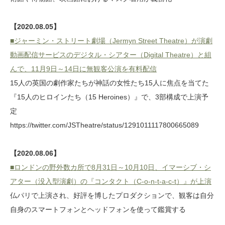
【2020.08.05】
■ジャーミン・ストリート劇場（Jermyn Street Theatre）が演劇
動画配信サービスのデジタル・シアター（Digital Theatre）と組
んで、11月9日～14日に無観客公演を有料配信
15人の英国の劇作家たちが神話の女性たち15人に焦点を当てた
『15人のヒロインたち（15 Heroines）』で、3部構成で上演予
定
https://twitter.com/JSTheatre/status/1291011117800665089
【2020.08.06】
■ロンドンの野外数カ所で8月31日～10月10日、イマーシブ・シ
アター（没入型演劇）の『コンタクト（C-o-n-t-a-c-t）』が上演
仏パリで上演され、好評を博したプロダクションで、観客は自分
自身のスマートフォンとヘッドフォンを使って鑑賞する