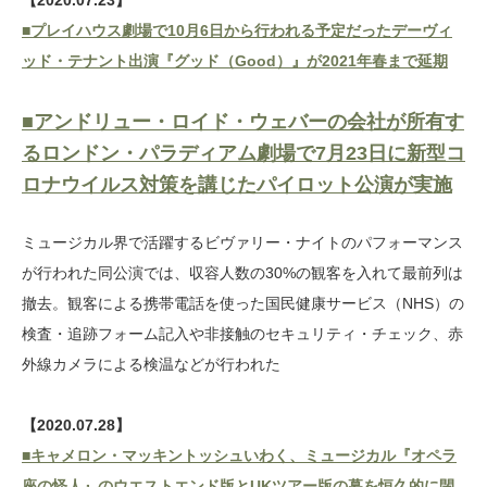
【2020.07.23】
■プレイハウス劇場で10月6日から行われる予定だったデーヴィ
ッド・テナント出演『グッド（Good）』が2021年春まで延期
■アンドリュー・ロイド・ウェバーの会社が所有す
るロンドン・パラディアム劇場で7月23日に新型コ
ロナウイルス対策を講じたパイロット公演が実施
ミュージカル界で活躍するビヴァリー・ナイトのパフォーマンス
が行われた同公演では、収容人数の30%の観客を入れて最前列は
撤去。観客による携帯電話を使った国民健康サービス（NHS）の
検査・追跡フォーム記入や非接触のセキュリティ・チェック、赤
外線カメラによる検温などが行われた
【2020.07.28】
■キャメロン・マッキントッシュいわく、ミュージカル『オペラ
座の怪人』のウエストエンド版とUKツアー版の幕を恒久的に閉