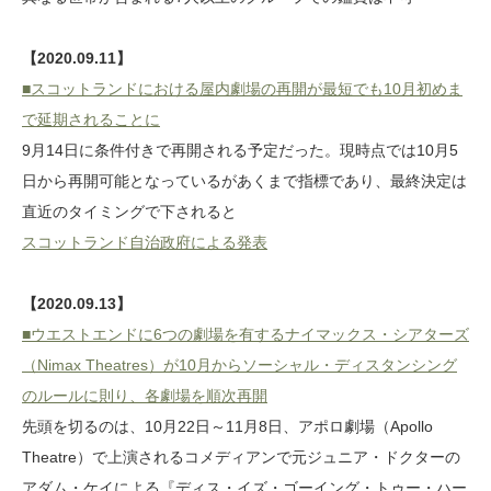
【2020.09.11】
■スコットランドにおける屋内劇場の再開が最短でも10月初めま
で延期されることに
9月14日に条件付きで再開される予定だった。現時点では10月5
日から再開可能となっているがあくまで指標であり、最終決定は
直近のタイミングで下されると
スコットランド自治政府による発表
【2020.09.13】
■ウエストエンドに6つの劇場を有するナイマックス・シアターズ
（Nimax Theatres）が10月からソーシャル・ディスタンシング
のルールに則り、各劇場を順次再開
先頭を切るのは、10月22日～11月8日、アポロ劇場（Apollo
Theatre）で上演されるコメディアンで元ジュニア・ドクターの
アダム・ケイによる『ディス・イズ・ゴーイング・トゥー・ハー