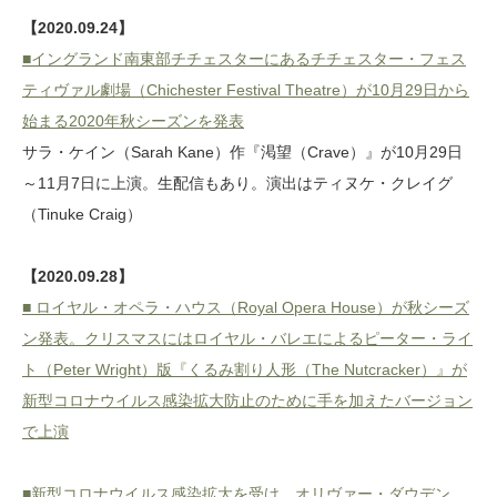
【2020.09.24】
■イングランド南東部チチェスターにあるチチェスター・フェス
ティヴァル劇場（Chichester Festival Theatre）が10月29日から
始まる2020年秋シーズンを発表
サラ・ケイン（Sarah Kane）作『渇望（Crave）』が10月29日
～11月7日に上演。生配信もあり。演出はティヌケ・クレイグ
（Tinuke Craig）
【2020.09.28】
■ ロイヤル・オペラ・ハウス（Royal Opera House）が秋シーズ
ン発表。クリスマスにはロイヤル・バレエによるピーター・ライ
ト（Peter Wright）版『くるみ割り人形（The Nutcracker）』が
新型コロナウイルス感染拡大防止のために手を加えたバージョン
で上演
■新型コロナウイルス感染拡大を受け、オリヴァー・ダウデン